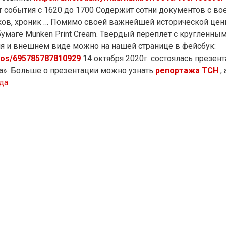
события с 1620 до 1700 Содержит сотни документов с вое
ков, хроник … Помимо своей важнейшей исторической цен
бумаге Munken Print Cream. Твердый переплет с кругленн
ия и внешнем виде можно на нашей странице в фейсбук:
eos/695785787810929
14 октября 2020г. состоялась презен
а». Больше о презентации можно узнать
репортажа ТСН
,
да