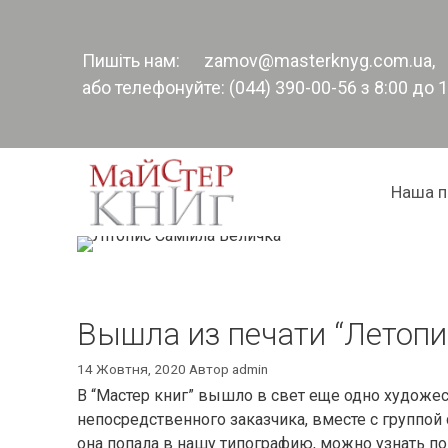
Перейти
до
контенту
Пишіть нам:
zamov@masterknyg.com.ua
,
або телефонуйте: (044) 390-00-56 з 8:00 до 
Наша п
Вышла из печати “Летопи
14 Жовтня, 2020
Автор
admin
В “Мастер книг” вышло в свет еще одно художес
непосредственного заказчика, вместе с группой 
она попала в нашу типографию, можно узнать п