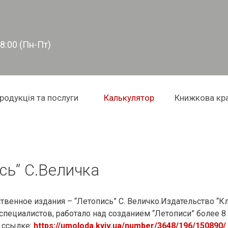
18:00 (Пн-Пт)
родукція та послуги
Калькулятор
Книжкова кр
сь” С.Величка
твенное издания – “Летопись” С. Величко.Издательство “Кл
специалистов, работало над созданием “Летописи” более 8 
о ссылке:
https://umoloda.kyiv.ua/number/3648/196/150890/