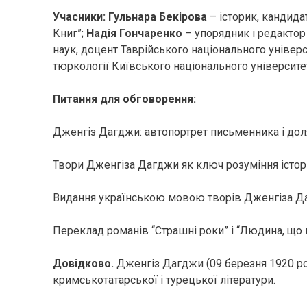
Учасники: Гульнара Бекірова
– історик, кандида
Книг”;
Надія Гончаренко
– упорядник і редактор
наук, доцент Таврійського національного універс
тюркології Київського національного університе
Питання для обговорення:
Дженгіз Дагджи: автопортрет письменника і дол
Твори Дженгіза Дагджи як ключ розуміння істор
Видання українською мовою творів Дженгіза Д
Переклад романів “Страшні роки” і “Людина, що в
Довідково.
Дженгіз Дагджи (09 березня 1920 рок
кримськотатарської і турецької літератури.