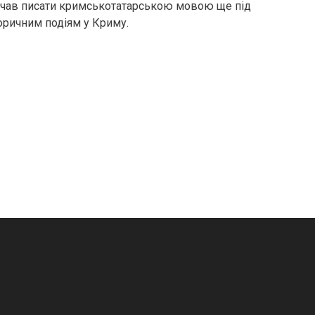
почав писати кримськотатарською мовою ще під
торичним подіям у Криму.