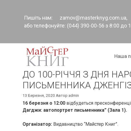
Перейти
до
контенту
Пишіть нам:
zamov@masterknyg.com.ua
,
або телефонуйте: (044) 390-00-56 з 8:00 до 
Наша п
ДО 100-РІЧЧЯ З ДНЯ Н
ПИСЬМЕННИКА ДЖЕНГІ
13 Березня, 2020
Автор
admin
16 березня о 12:00
відбудеться пресконференція
Дагджи: автопортрет письменника” (Зала 1).
Організатор:
Видавництво “Майстер Книг”.