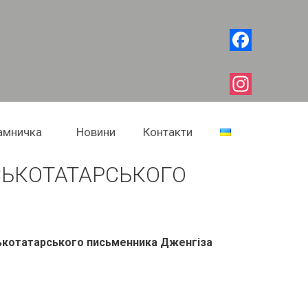
Facebook
Instagram
амничка
Новини
Контакти
СЬКОТАТАРСЬКОГО
ськотатарського письменника Дженгіза