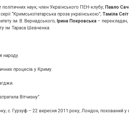
т політичних наук, член Українського ПЕН-клубу;
Павло Сач
 серії “Кримськотатарська проза українською”;
Таміла Сеіт
итету ім. В. Вернадського;
Ірина Покровська
– перекладач,
ту ім. Тараса Шевченка.
я народу.
ичних процесів у Криму.
агджи.
тратила Вітчизну”.
у, с. Гурзуф – 22 вересня 2011 року, Лондон, похований у 