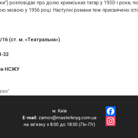
и”) розповідає про долю кримських татар у 1930-і роки, 
кою мовою у 1956 році. Наступні романи теж присвячено іс
/16 (ст. м. «Театральна»)
3-32
ами НСЖУ
руш”.
м. Київ
E-mail:
zamov@masterknyg.com.ua
Facebook
на зв’язку з 8:00 до 18:00 (Пн-Пт)
Instagram