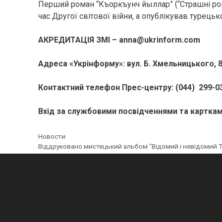
Перший роман “Къоркъунч йыллар” (“Страшні рок
час Другої світової війни, а опублікував турець
АКРЕДИТАЦІЯ ЗМІ – anna@ukrinform.com
Адреса «Укрінформу»: вул. Б. Хмельницького, 8
Контактний телефон Прес-центру: (044) 299-0
Вхід за службовими посвідченнями та картк
Категорії
Новости
Навігація
Віддруковано мистецький альбом “Відомий і невідомий Т
по
запису